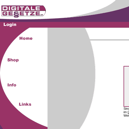
Sin
im
Wei