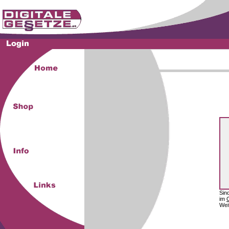
Sin
im
Wei