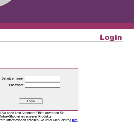
Benutzername:
Passwort:
d Sie noch kein Abonnent? Bitte erwerben Sie
Online-Shop
eines unserer Produkte!
tere Informationen erhalten Sie unter Menüeintrag
Info
.