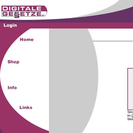
Sin
im
Wei