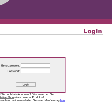
Benutzername:
Passwort:
d Sie noch kein Abonnent? Bitte erwerben Sie
Online-Shop
eines unserer Produkte!
tere Informationen erhalten Sie unter Menüeintrag
Info
.