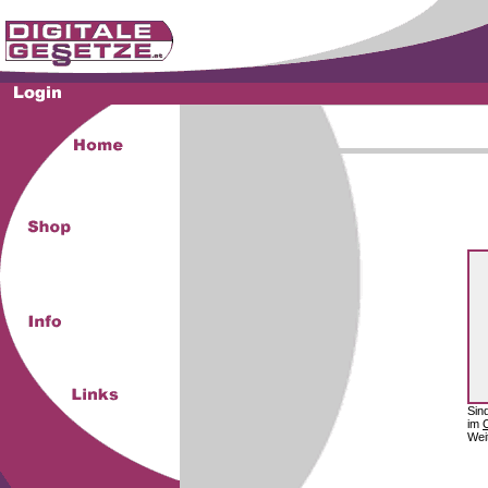
Sin
im
Wei