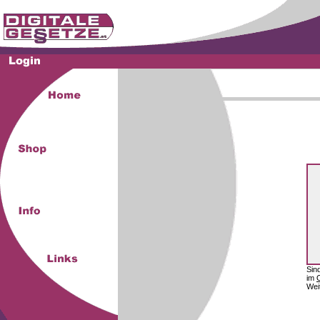
Sin
im
Wei