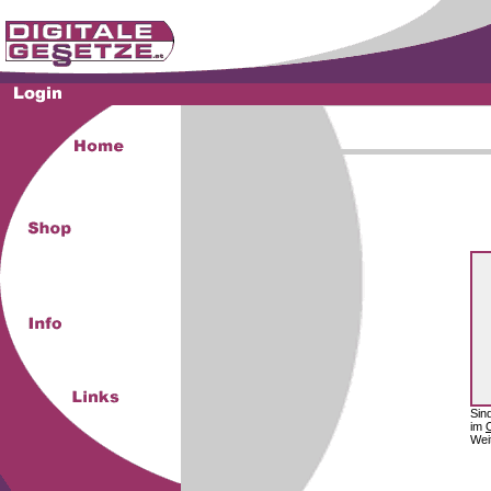
Sin
im
Wei