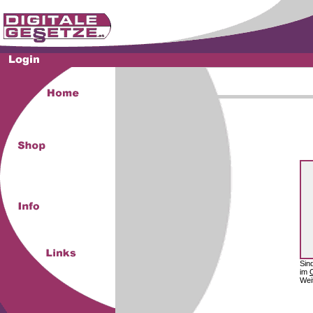
Sin
im
Wei