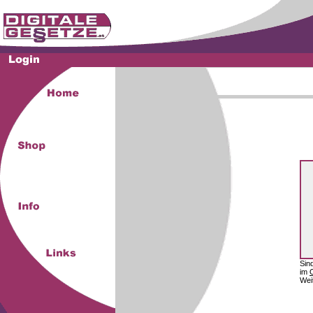
Sin
im
Wei