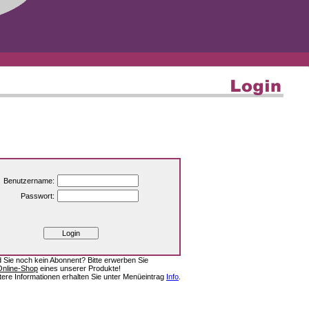
Benutzername:
Passwort:
d Sie noch kein Abonnent? Bitte erwerben Sie
Online-Shop
eines unserer Produkte!
tere Informationen erhalten Sie unter Menüeintrag
Info
.