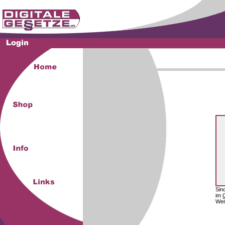
Sin
im
Wei