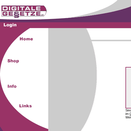
Sin
im
Wei