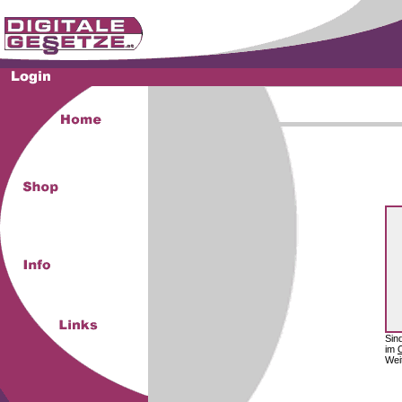
Sin
im
Wei