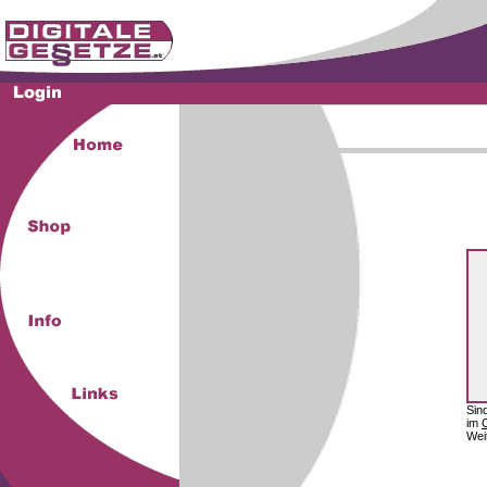
Sin
im
Wei