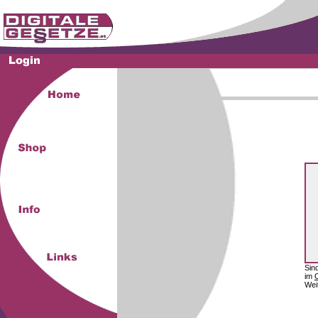
Sin
im
Wei