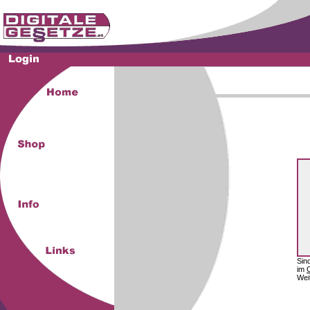
Sin
im
Wei