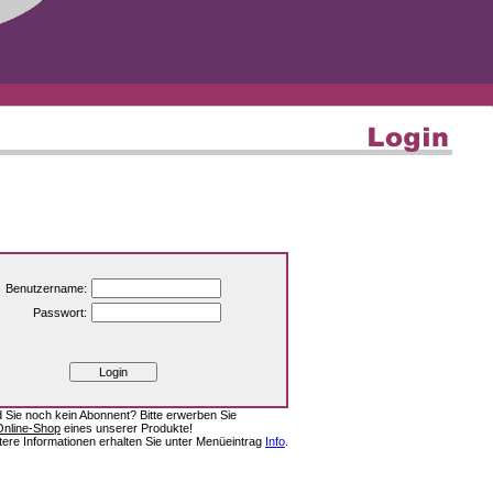
Benutzername:
Passwort:
d Sie noch kein Abonnent? Bitte erwerben Sie
Online-Shop
eines unserer Produkte!
tere Informationen erhalten Sie unter Menüeintrag
Info
.