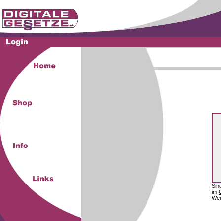
Sin
im
Wei