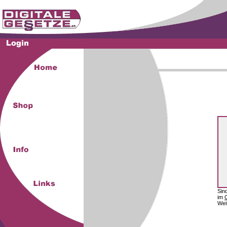
Sin
im
Wei