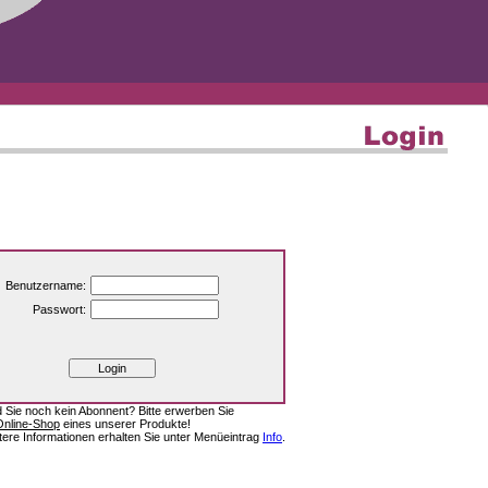
Benutzername:
Passwort:
d Sie noch kein Abonnent? Bitte erwerben Sie
Online-Shop
eines unserer Produkte!
tere Informationen erhalten Sie unter Menüeintrag
Info
.