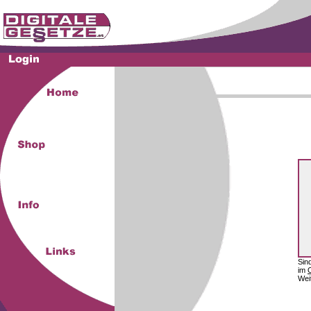
Sin
im
Wei