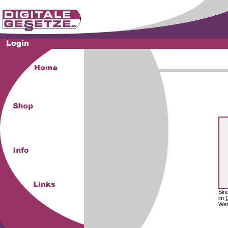
Sin
im
Wei