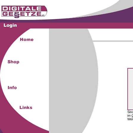
Sin
im
Wei