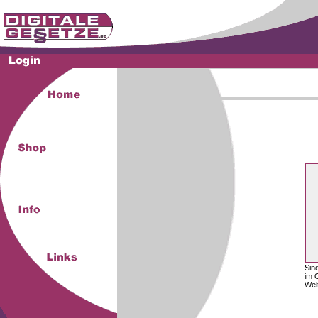
Sin
im
Wei