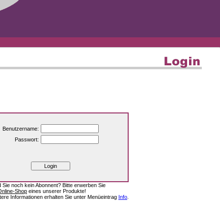
Benutzername:
Passwort:
d Sie noch kein Abonnent? Bitte erwerben Sie
Online-Shop
eines unserer Produkte!
tere Informationen erhalten Sie unter Menüeintrag
Info
.