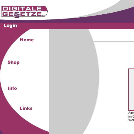
Sin
im
Wei