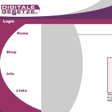
Sin
im
Wei