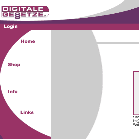
Sin
im
Wei