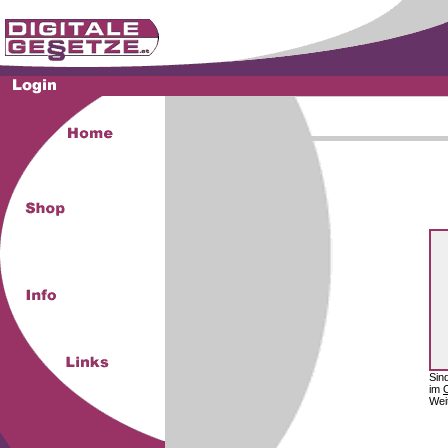
Sin
im
Wei