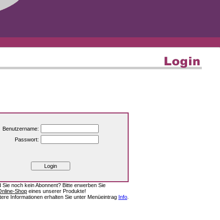
Benutzername:
Passwort:
d Sie noch kein Abonnent? Bitte erwerben Sie
Online-Shop
eines unserer Produkte!
tere Informationen erhalten Sie unter Menüeintrag
Info
.