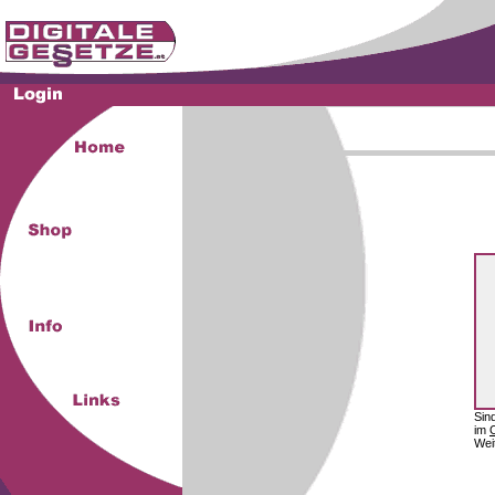
Sin
im
Wei