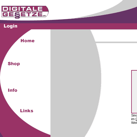
Sin
im
Wei