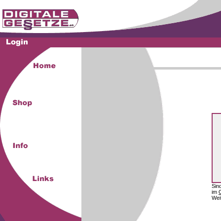
Sin
im
Wei