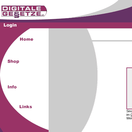
Sin
im
Wei