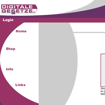
Sin
im
Wei