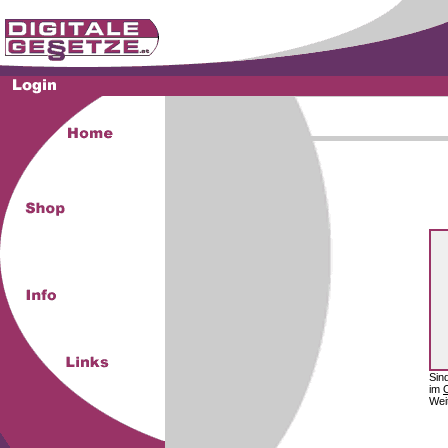
Sin
im
Wei