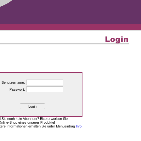
Benutzername:
Passwort:
d Sie noch kein Abonnent? Bitte erwerben Sie
Online-Shop
eines unserer Produkte!
tere Informationen erhalten Sie unter Menüeintrag
Info
.