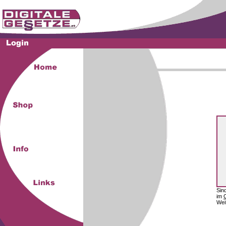
Sin
im
Wei