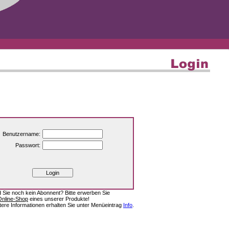
Benutzername:
Passwort:
d Sie noch kein Abonnent? Bitte erwerben Sie
Online-Shop
eines unserer Produkte!
tere Informationen erhalten Sie unter Menüeintrag
Info
.