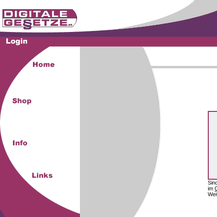
Sin
im
Wei