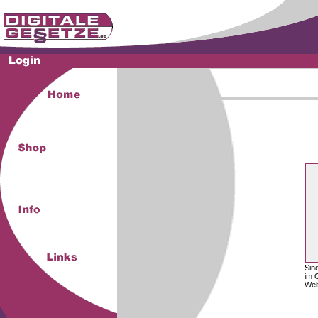
Sin
im
Wei