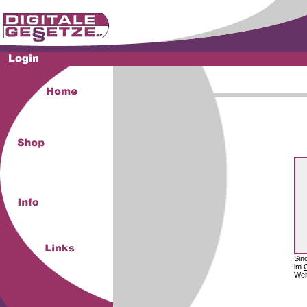
Sin
im
Wei