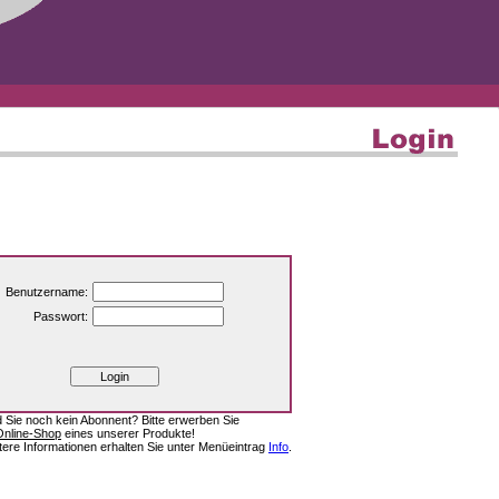
Benutzername:
Passwort:
d Sie noch kein Abonnent? Bitte erwerben Sie
Online-Shop
eines unserer Produkte!
tere Informationen erhalten Sie unter Menüeintrag
Info
.