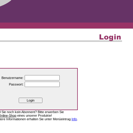
Benutzername:
Passwort:
d Sie noch kein Abonnent? Bitte erwerben Sie
Online-Shop
eines unserer Produkte!
tere Informationen erhalten Sie unter Menüeintrag
Info
.