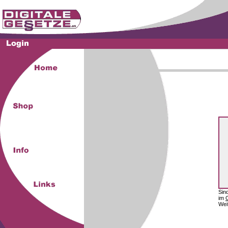
Sin
im
Wei