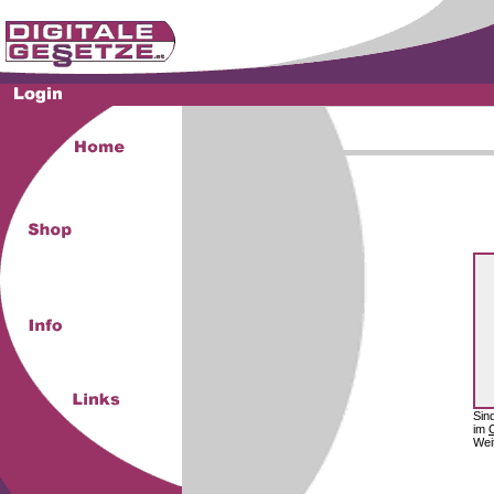
Sin
im
Wei