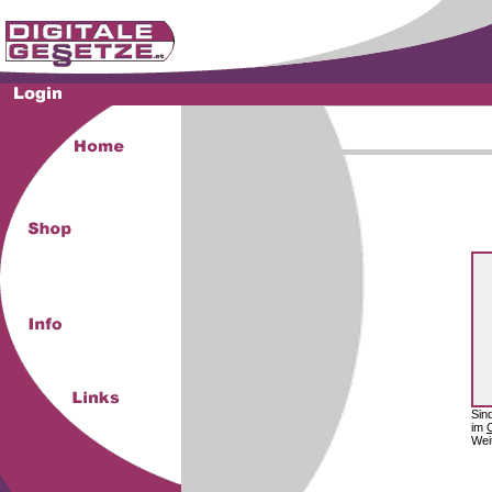
Sin
im
Wei