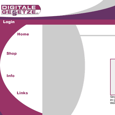
Sin
im
Wei