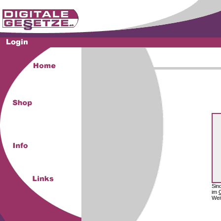
Sin
im
Wei