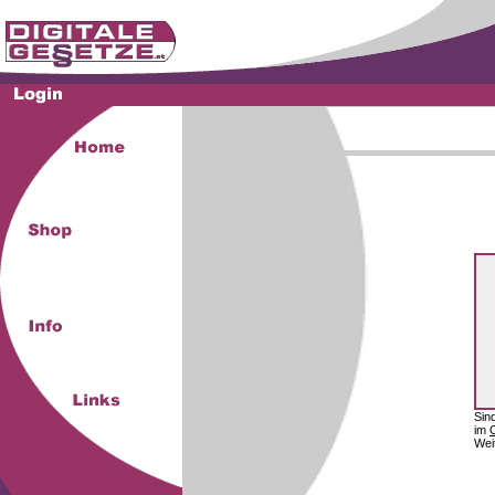
Sin
im
Wei