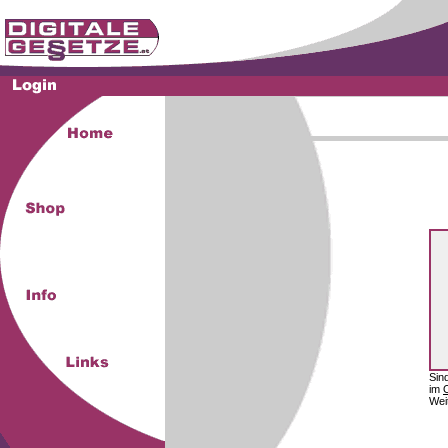
Sin
im
Wei