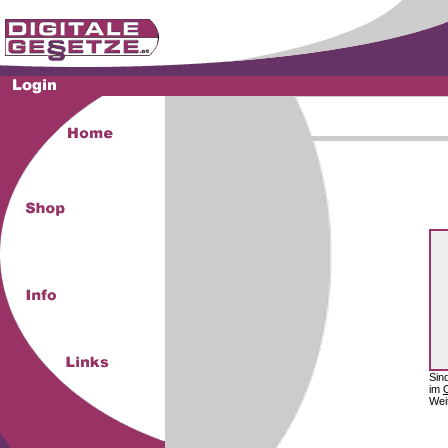
Sin
im
Wei