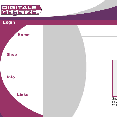
Sin
im
Wei