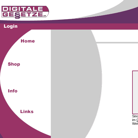
Sin
im
Wei