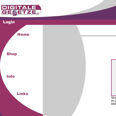
Sin
im
Wei