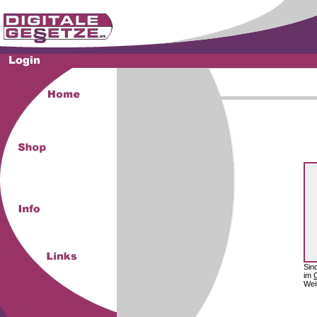
Sin
im
Wei