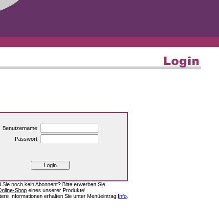
Benutzername:
Passwort:
d Sie noch kein Abonnent? Bitte erwerben Sie
Online-Shop
eines unserer Produkte!
tere Informationen erhalten Sie unter Menüeintrag
Info
.