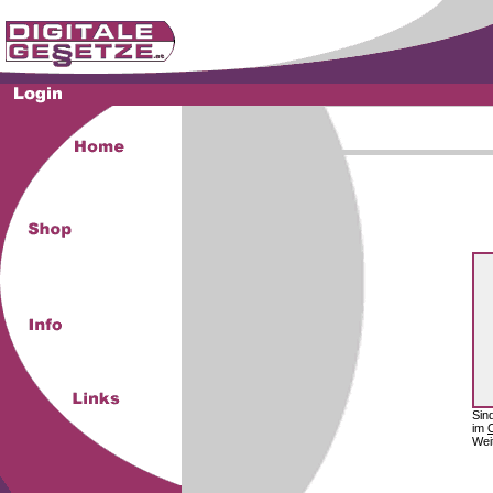
Sin
im
Wei