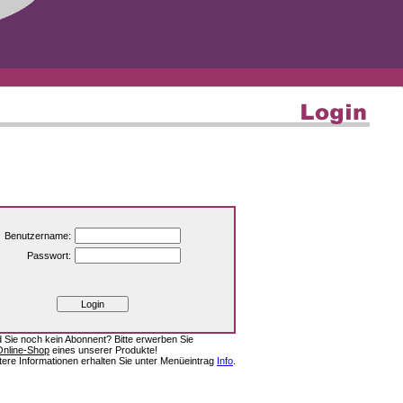
Benutzername:
Passwort:
d Sie noch kein Abonnent? Bitte erwerben Sie
Online-Shop
eines unserer Produkte!
tere Informationen erhalten Sie unter Menüeintrag
Info
.