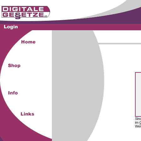
Sin
im
Wei