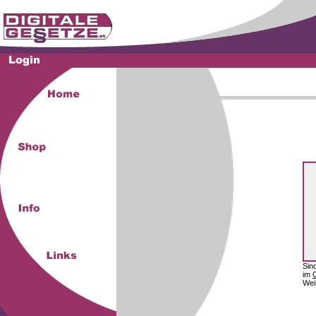
Sin
im
Wei